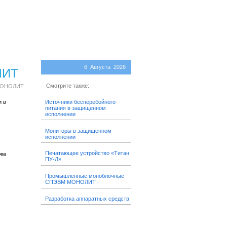
6 Августа 2026
ЛИТ
Смотрите также:
МОНОЛИТ
Источники бесперебойного
 в
питания в защищенном
исполнении
Мониторы в защищенном
исполнении
Печатающее устройство «Титан
иям
ПУ-Л»
Промышленные моноблочные
СПЭВМ МОНОЛИТ
Разработка аппаратных средств