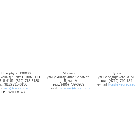
-Петербург, 196006
Москва
Курск
чака,д. 9,лит. Б, пом. 1-Н
улица Академика Челомея,
ул. Володарского, д. 51
 718-6181, (812) 718-6130
д. 5, лит. А
тел.: (4712) 740-184
с: (812) 718-6130
тел.: (495) 739-6959
e-mail:
kursk@eureca.ru
il:
info@eureca.ru
e-mail:
moscow@eureca.ru
НН: 7827008143