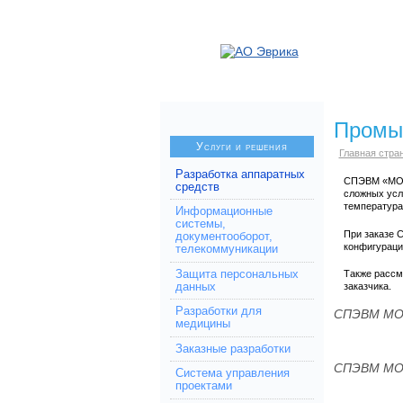
Промы
Услуги и решения
Главная стра
Разработка аппаратных
СПЭВМ «МОН
средств
сложных усл
температура
Информационные
системы,
При заказе 
документооборот,
конфигураци
телекоммуникации
Защита персональных
Также рассм
данных
заказчика.
Разработки для
СПЭВМ МО
медицины
Заказные разработки
СПЭВМ МО
Система управления
проектами