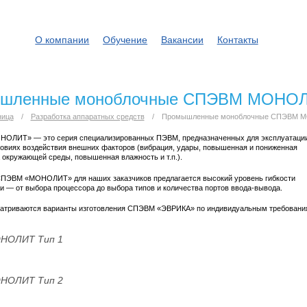
О компании
Обучение
Вакансии
Контакты
шленные моноблочные СПЭВМ МОНО
ница
/
Разработка аппаратных средств
/
Промышленные моноблочные СПЭВМ 
ОЛИТ» — это серия специализированных ПЭВМ, предназначенных для эксплуатации
овиях воздействия внешних факторов (вибрация, удары, повышенная и пониженная
 окружающей среды, повышенная влажность и т.п.).
СПЭВМ «МОНОЛИТ» для наших заказчиков предлагается высокий уровень гибкости
и — от выбора процессора до выбора типов и количества портов ввода-вывода.
атриваются варианты изготовления СПЭВМ «ЭВРИКА» по индивидуальным требован
НОЛИТ Тип 1
НОЛИТ Тип 2