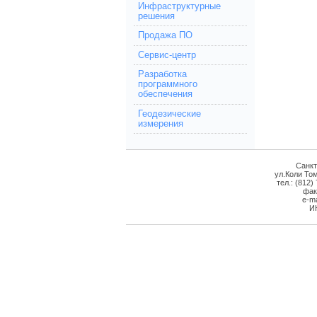
Инфраструктурные
решения
Продажа ПО
Сервис-центр
Разработка
программного
обеспечения
Геодезические
измерения
Санкт
ул.Коли Том
тел.: (812)
фак
e-ma
И