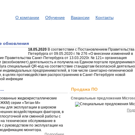
О компании
Обучение
Вакансии
Контакты
е обновления
18.05.2020
В соответствии с Постановлением Правительства
Петербурга от 09.05.2020 г. № 276 «О внесении изменений в
е Правительства Санкт-Петербурга от 13.03.2020г. № 121» организация
 (возобновляет) деятельность и получила на Едином портале предпринима
уга специальный QR-код на соответствие стандартам безопасной деятельно
и индивидуальных предпринимателей, в том числе санитарно-гигиенической
, в целях противодействия распространению в Санкт-Петербурге новой
ной инфекции
..
Продажа ПО
рованные жидкокристаллические
Специальные предложения Microso
СЖКМ) серии «Титан-М»
ны для эксплуатации в широком
Под
нешних воздействующих факторов, в
углосуточной или сменной работы с
на техническое обслуживание в
и с руководством по эксплуатации на
модификацию монитора.
Подробнее