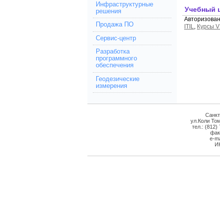
Инфраструктурные
Учебный 
решения
Авторизова
Продажа ПО
ITIL
,
Курсы 
Сервис-центр
Разработка
программного
обеспечения
Геодезические
измерения
Санкт
ул.Коли Том
тел.: (812)
фак
e-ma
И