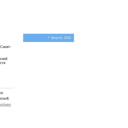
7 Августа 2026
 Санкт-
телей
сти
ft
робнее