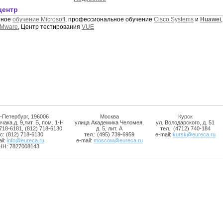
центр
нное
обучение Microsoft
, профессиональное обучение
Cisco Systems
и
Huawei
VMware
, Центр тестирования
VUE
-Петербург, 196006
Москва
Курск
чака,д. 9,лит. Б, пом. 1-Н
улица Академика Челомея,
ул. Володарского, д. 51
 718-6181, (812) 718-6130
д. 5, лит. А
тел.: (4712) 740-184
с: (812) 718-6130
тел.: (495) 739-6959
e-mail:
kursk@eureca.ru
il:
info@eureca.ru
e-mail:
moscow@eureca.ru
НН: 7827008143