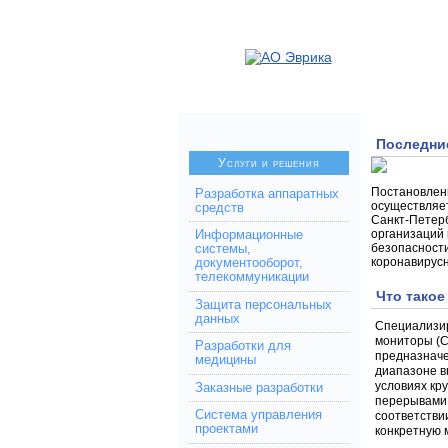
Последни
Услуги и решения
Постановлени
Разработка аппаратных
осуществляет
средств
Санкт-Петерб
организаций 
Информационные
безопасности
системы,
коронавирус
документооборот,
телекоммуникации
Что такое .
Защита персональных
данных
Специализи
мониторы (
Разработки для
предназначе
медицины
диапазоне в
условиях кр
Заказные разработки
перерывами 
Система управления
соответстви
проектами
конкретную 