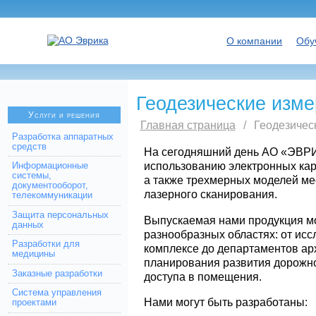
О компании
Обу
Геодезические изм
Услуги и решения
Главная страница
/
Геодезичес
Разработка аппаратных
средств
На сегодняшний день АО «ЭВРИК
использованию электронных карт
Информационные
системы,
а также трехмерных моделей ме
документооборот,
лазерного сканирования.
телекоммуникации
Защита персональных
Выпускаемая нами продукция м
данных
разнообразных областях: от ис
Разработки для
комплексе до департаментов арх
медицины
планирования развития дорожно
Заказные разработки
доступа в помещения.
Система управления
Нами могут быть разработаны:
проектами