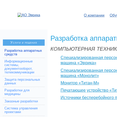
О компании
Обу
Разработка аппарат
Услуги и решения
КОМПЬЮТЕРНАЯ ТЕХНИК
Разработка аппаратных
средств
Специализированная персон
Информационные
машина «Эврика»
системы,
документооборот,
Специализированная персон
телекоммуникации
машина «Монолит»
Защита персональных
Монитор «Титан-М»
данных
Печатающее устройство «Ти
Разработки для
медицины
Источники бесперебойного 
Заказные разработки
Система управления
проектами