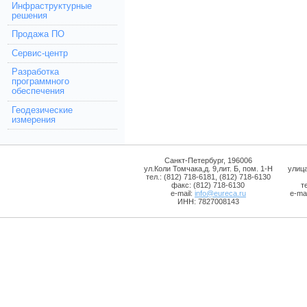
Инфраструктурные
решения
Продажа ПО
Сервис-центр
Разработка
программного
обеспечения
Геодезические
измерения
Санкт-Петербург, 196006
ул.Коли Томчака,д. 9,лит. Б, пом. 1-Н
улиц
тел.: (812) 718-6181, (812) 718-6130
факс: (812) 718-6130
т
e-mail:
info@eureca.ru
e-mai
ИНН: 7827008143