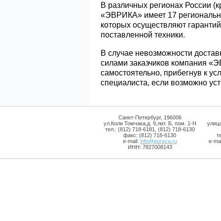
В различных регионах России (
«ЭВРИКА» имеет 17 региональн
которых осуществляют гаранти
поставленной техники.
В случае невозможности достав
силами заказчиков компания «
самостоятельно, прибегнув к ус
специалиста, если возможно уст
Санкт-Петербург, 196006
ул.Коли Томчака,д. 9,лит. Б, пом. 1-Н
улиц
тел.: (812) 718-6181, (812) 718-6130
факс: (812) 718-6130
т
e-mail:
info@eureca.ru
e-mai
ИНН: 7827008143