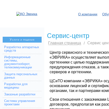
О компании
Обу
Сервис-центр
Услуги и решения
Главная страница
/
Сервис цен
Разработка аппаратных
средств
Центр сервисного и техническо
«ЭВРИКА» осуществляет выполн
Информационные
системы,
оргтехники с целью поддержани
документооборот,
предупреждения отказов, а так
телекоммуникации
серверов и оргтехники.
Защита персональных
данных
ЦСиТО компании «ЭВРИКА» осущ
Разработки для
основании лицензий и сертифик
медицины
органами, так и партнерами ком
Заказные разработки
Свои отношения с заказчиками 
Система управления
договоров, предполагая как раз
проектами