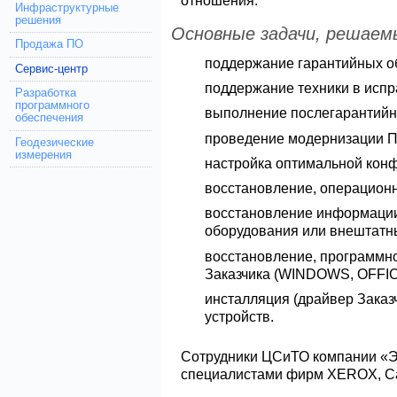
отношения.
Инфраструктурные
решения
Основные задачи, решае
Продажа ПО
поддержание гарантийных о
Сервис-центр
поддержание техники в испр
Разработка
программного
выполнение послегарантийн
обеспечения
проведение модернизации П
Геодезические
измерения
настройка оптимальной кон
восстановление, операцион
восстановление информации 
оборудования или внештатн
восстановление, программно
Заказчика (WINDOWS, OFFIС
инсталляция (драйвер Заказ
устройств.
Сотрудники ЦСиТО компании «
специалистами фирм XEROX, Can