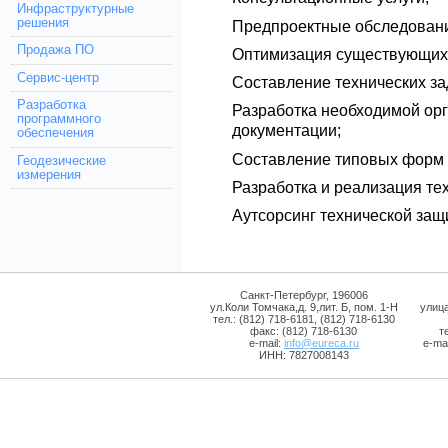
Инфраструктурные
решения
Предпроектные обследован
Продажа ПО
Оптимизация существующих
Сервис-центр
Составление технических за
Разработка
Разработка необходимой ор
программного
документации;
обеспечения
Составление типовых форм 
Геодезические
измерения
Разработка и реализация те
Аутсорсинг технической защ
Санкт-Петербург, 196006
ул.Коли Томчака,д. 9,лит. Б, пом. 1-Н
улиц
тел.: (812) 718-6181, (812) 718-6130
факс: (812) 718-6130
т
e-mail:
info@eureca.ru
e-mai
ИНН: 7827008143