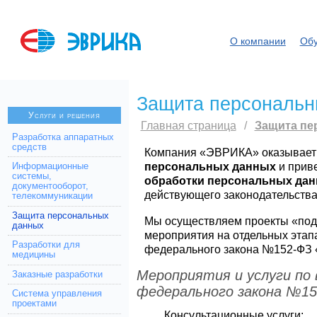
О компании
Обу
Защита персональн
Услуги и решения
Главная страница
/
Защита пе
Разработка аппаратных
средств
Компания «ЭВРИКА» оказывает 
персональных данных
и прив
Информационные
системы,
обработки персональных да
документооборот,
действующего законодательства
телекоммуникации
Защита персональных
Мы осуществляем проекты «под 
данных
мероприятия на отдельных этап
Разработки для
федерального закона №152-ФЗ 
медицины
Мероприятия и услуги по
Заказные разработки
федерального закона №15
Система управления
проектами
Консультационные услуги;