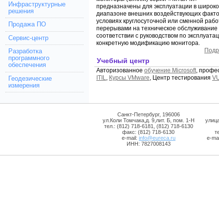
Инфраструктурные
предназначены для эксплуатации в широк
решения
диапазоне внешних воздействующих факто
условиях круглосуточной или сменной рабо
Продажа ПО
перерывами на техническое обслуживание 
соответствии с руководством по эксплуата
Сервис-центр
конкретную модификацию монитора.
Подр
Разработка
программного
Учебный центр
обеспечения
Авторизованное
обучение Microsoft
, профе
ITIL
,
Курсы VMware
, Центр тестирования
V
Геодезические
измерения
Санкт-Петербург, 196006
ул.Коли Томчака,д. 9,лит. Б, пом. 1-Н
улиц
тел.: (812) 718-6181, (812) 718-6130
факс: (812) 718-6130
т
e-mail:
info@eureca.ru
e-mai
ИНН: 7827008143