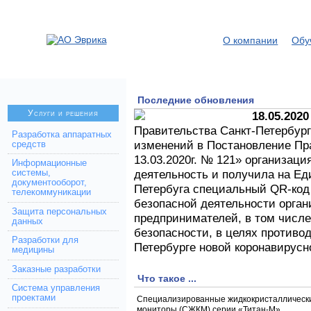
О компании
Обу
Последние обновления
Услуги и решения
18.05.2020
Правительства Санкт-Петербурга
Разработка аппаратных
изменений в Постановление Пра
средств
13.03.2020г. № 121» организаци
Информационные
деятельность и получила на Ед
системы,
документооборот,
Петербуга специальный QR-код 
телекоммуникации
безопасной деятельности орга
Защита персональных
предпринимателей, в том числе
данных
безопасности, в целях противо
Разработки для
Петербурге новой коронавирус
медицины
Заказные разработки
Что такое ...
Система управления
проектами
Специализированные жидкокристаллическ
мониторы (СЖКМ) серии «Титан-М»